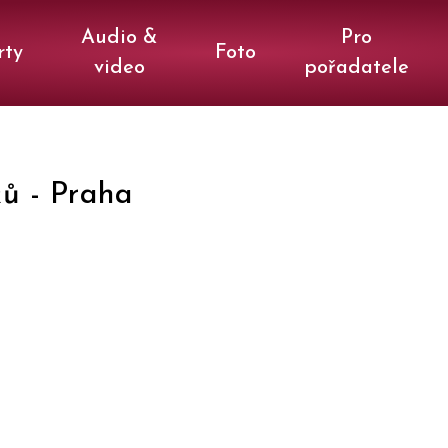
Audio &
Pro
rty
Foto
video
pořadatele
ků
-
Praha