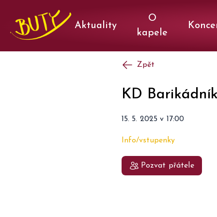
O
Aktuality
Konce
kapele
Zpět
KD Barikádní
15. 5. 2025
v
17:00
Info/vstupenky
Pozvat přátele