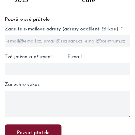
2025
Café
Pozvěte své přátele
Zadejte e-mailové adresy (adresy oddělené čárkou)
:
*
Tvé jméno a příjmení
:
E-mail
:
Zanechte vzkaz
:
Pozvat přátele