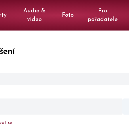
Audio &
Pro
rty
Foto
video
pořadatele
šení
vat se