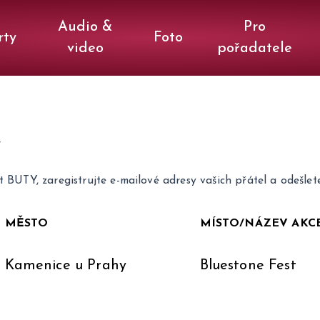
Audio &
Pro
rty
Foto
video
pořadatele
e
t BUTY, zaregistrujte e-mailové adresy vašich přátel a odešlet
MĚSTO
MÍSTO/NÁZEV AKC
Kamenice u Prahy
Bluestone Fest