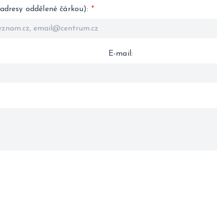
(adresy oddělené čárkou)
:
*
E-mail
: