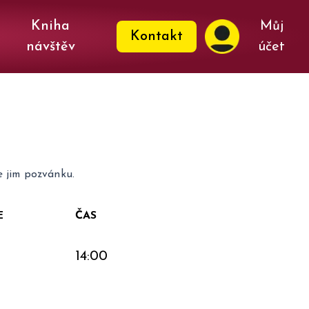
Kniha
Můj
Kontakt
návštěv
účet
e jim pozvánku.
E
ČAS
14:00