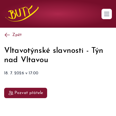
Open 
Zpět
Vltavotýnské slavnosti
-
Týn
nad Vltavou
18. 7. 2026
v
17:00
Pozvat přátele