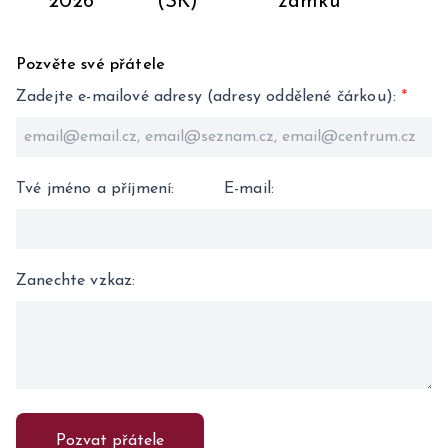
2026
(SK)
zámku
Pozvěte své přátele
Zadejte e-mailové adresy (adresy oddělené čárkou)
:
*
Tvé jméno a příjmení
:
E-mail
:
Zanechte vzkaz
:
Pozvat přátele