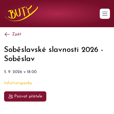
Open 
Zpět
Soběslavské slavnosti 2026
-
Soběslav
5. 9. 2026
v
18:00
Info/vstupenky
Pozvat přátele