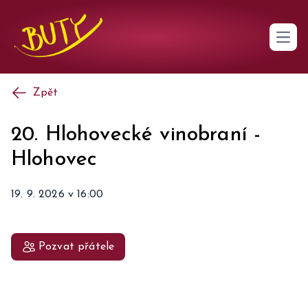
Open 
Zpět
20. Hlohovecké vinobraní
-
Hlohovec
19. 9. 2026
v
16:00
Pozvat přátele